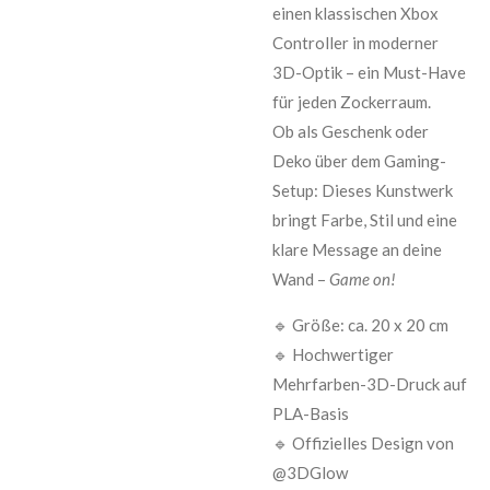
einen klassischen Xbox
Controller in moderner
3D-Optik – ein Must-Have
für jeden Zockerraum.
Ob als Geschenk oder
Deko über dem Gaming-
Setup: Dieses Kunstwerk
bringt Farbe, Stil und eine
klare Message an deine
Wand –
Game on!
🔹 Größe: ca. 20 x 20 cm
🔹 Hochwertiger
Mehrfarben-3D-Druck auf
PLA-Basis
🔹 Offizielles Design von
@3DGlow