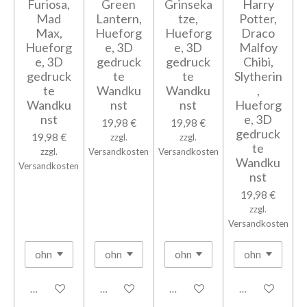
Furiosa,
Green
Grinseka
Harry
Mad
Lantern,
tze,
Potter,
Max,
Hueforg
Hueforg
Draco
Hueforg
e, 3D
e, 3D
Malfoy
e, 3D
gedruck
gedruck
Chibi,
gedruck
te
te
Slytherin
te
Wandku
Wandku
,
Wandku
nst
nst
Hueforg
nst
e, 3D
19,98 €
19,98 €
gedruck
19,98 €
zzgl.
zzgl.
te
zzgl.
Versandkosten
Versandkosten
Wandku
Versandkosten
nst
19,98 €
zzgl.
Versandkosten
In den Warenkorb
In den Warenkorb
In den Warenkorb
In den Warenk