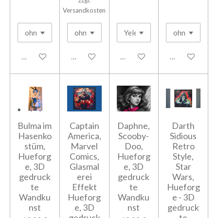
zzgl.
Versandkosten
In den Warenkorb
In den Warenkorb
In den Warenkorb
In den Warenk
Bulma im
Captain
Daphne,
Darth
Hasenko
America,
Scooby-
Sidious
stüm,
Marvel
Doo,
Retro
Hueforg
Comics,
Hueforg
Style,
e, 3D
Glasmal
e, 3D
Star
gedruck
erei
gedruck
Wars,
te
Effekt
te
Hueforg
Wandku
Hueforg
Wandku
e - 3D
nst
e, 3D
nst
gedruck
gedruck
te