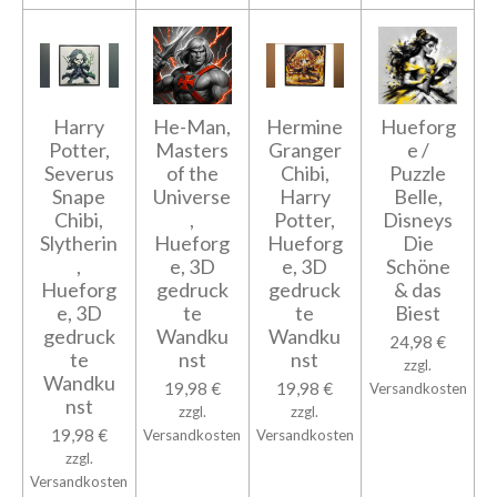
Harry
He-Man,
Hermine
Hueforg
Potter,
Masters
Granger
e /
Severus
of the
Chibi,
Puzzle
Snape
Universe
Harry
Belle,
Chibi,
,
Potter,
Disneys
Slytherin
Hueforg
Hueforg
Die
,
e, 3D
e, 3D
Schöne
Hueforg
gedruck
gedruck
& das
e, 3D
te
te
Biest
gedruck
Wandku
Wandku
24,98 €
te
nst
nst
zzgl.
Wandku
19,98 €
19,98 €
Versandkosten
nst
zzgl.
zzgl.
19,98 €
Versandkosten
Versandkosten
zzgl.
Versandkosten