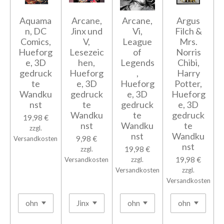
Aquama
Arcane,
Arcane,
Argus
n, DC
Jinx und
Vi,
Filch &
Comics,
V,
League
Mrs.
Hueforg
Lesezeic
of
Norris
e, 3D
hen,
Legends
Chibi,
gedruck
Hueforg
,
Harry
te
e, 3D
Hueforg
Potter,
Wandku
gedruck
e, 3D
Hueforg
nst
te
gedruck
e, 3D
Wandku
te
gedruck
19,98 €
nst
Wandku
te
zzgl.
nst
Wandku
9,98 €
Versandkosten
nst
19,98 €
zzgl.
19,98 €
Versandkosten
zzgl.
Versandkosten
zzgl.
Versandkosten