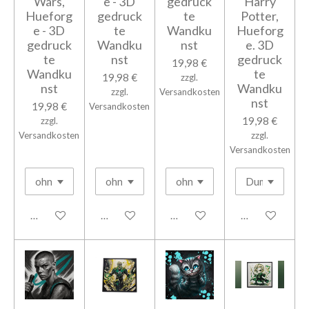
Wars,
e - 3D
gedruck
Harry
Hueforg
gedruck
te
Potter,
e - 3D
te
Wandku
Hueforg
gedruck
Wandku
nst
e. 3D
te
nst
gedruck
19,98 €
Wandku
te
19,98 €
zzgl.
nst
Wandku
zzgl.
Versandkosten
nst
19,98 €
Versandkosten
19,98 €
zzgl.
Versandkosten
zzgl.
Versandkosten
In den Warenkorb
In den Warenkorb
In den Warenkorb
In den Warenk