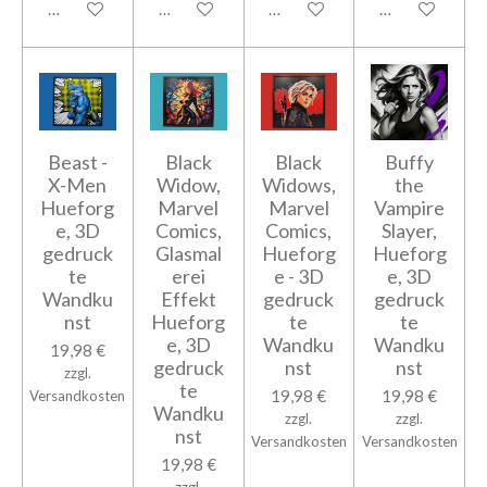
In den Warenkorb
In den Warenkorb
In den Warenkorb
In den Warenk
Beast -
Black
Black
Buffy
X-Men
Widow,
Widows,
the
Hueforg
Marvel
Marvel
Vampire
e, 3D
Comics,
Comics,
Slayer,
gedruck
Glasmal
Hueforg
Hueforg
te
erei
e - 3D
e, 3D
Wandku
Effekt
gedruck
gedruck
nst
Hueforg
te
te
e, 3D
Wandku
Wandku
19,98 €
gedruck
nst
nst
zzgl.
te
19,98 €
19,98 €
Versandkosten
Wandku
zzgl.
zzgl.
nst
Versandkosten
Versandkosten
19,98 €