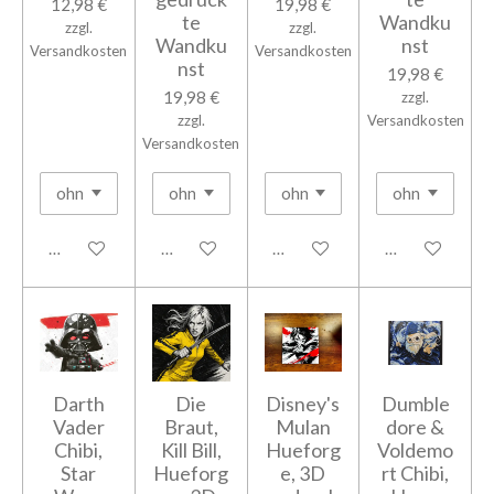
12,98 €
19,98 €
te
Wandku
zzgl.
zzgl.
Wandku
nst
Versandkosten
Versandkosten
nst
19,98 €
19,98 €
zzgl.
zzgl.
Versandkosten
Versandkosten
In den Warenkorb
In den Warenkorb
In den Warenkorb
In den Warenk
Darth
Die
Disney's
Dumble
Vader
Braut,
Mulan
dore &
Chibi,
Kill Bill,
Hueforg
Voldemo
Star
Hueforg
e, 3D
rt Chibi,