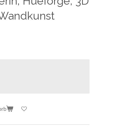
herin, Hueforge, 3D
 Wandkunst
orb