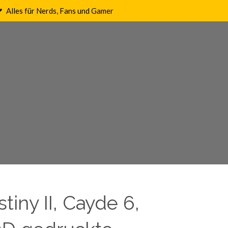
Alles für Nerds, Fans und Gamer
tiny II, Cayde 6,