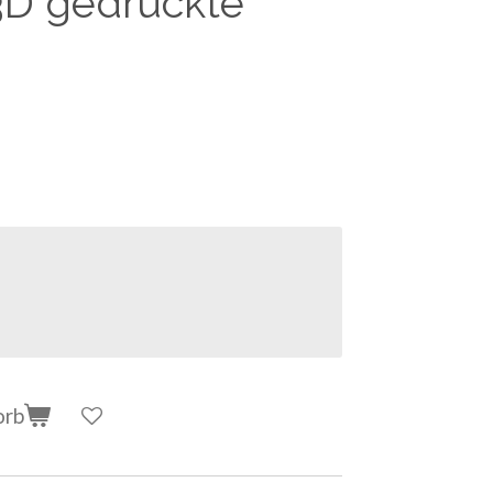
3D gedruckte
orb