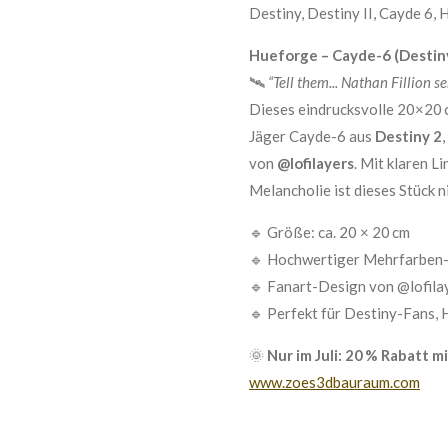
Destiny, Destiny II, Cayde 6
Hueforge – Cayde-6 (Destiny
🛰️
“Tell them... Nathan Fillion se
Dieses eindrucksvolle 20×20 
Jäger Cayde-6 aus
Destiny 2
von
@lofilayers
. Mit klaren L
Melancholie ist dieses Stück ni
🔹 Größe: ca. 20 × 20 cm
🔹 Hochwertiger Mehrfarben
🔹 Fanart-Design von @lofila
🔹 Perfekt für Destiny-Fans,
🌞
Nur im Juli: 20 % Rabat
www.zoes3dbauraum.com