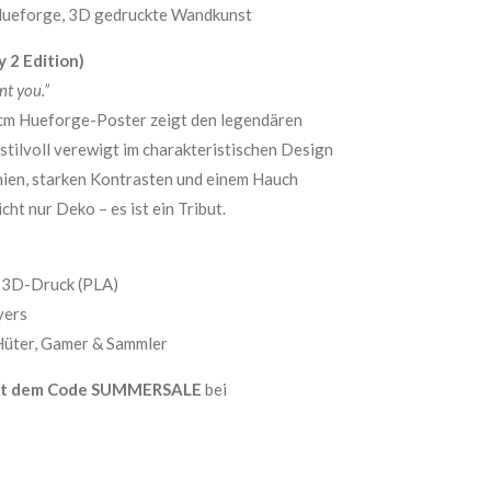
, Hueforge, 3D gedruckte Wandkunst
 2 Edition)
nt you.”
cm Hueforge-Poster zeigt den legendären
, stilvoll verewigt im charakteristischen Design
inien, starken Kontrasten und einem Hauch
cht nur Deko – es ist ein Tribut.
-3D-Druck (PLA)
yers
 Hüter, Gamer & Sammler
t mit dem Code SUMMERSALE
bei