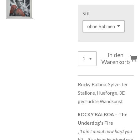
Stil
In den
Warenkorb
Rocky Balboa, Sylvester
Stallone, Hueforge, 3D
gedruckte Wandkunst
ROCKY BALBOA – The
Underdog's Fire
„It ain’t about how hard you
hit… it’s about how hard you