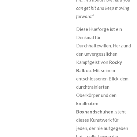
can get hit and keep moving
forward.“
Diese Hueforge ist ein
Denkmal für
Durchhaltewillen, Herz und
den unvergesslichen
Kampfgeist von
Rocky
Balboa
. Mit seinem
entschlossenen Blick, dem
durchtrainierten
Oberkörper und den
knallroten
Boxhandschuhen
, steht
dieses Kunstwerk für
jeden, der nie aufgegeben
hat – selbst wenn die