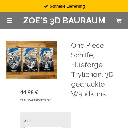
Schnelle Lieferung
Zum
Hauptinhalt
ZOE'S 3D BAURAUM
springen
One Piece
Schiffe,
Hueforge
Trytichon, 3D
gedruckte
44,98 €
Wandkunst
zzgl. Versandkosten
Stil